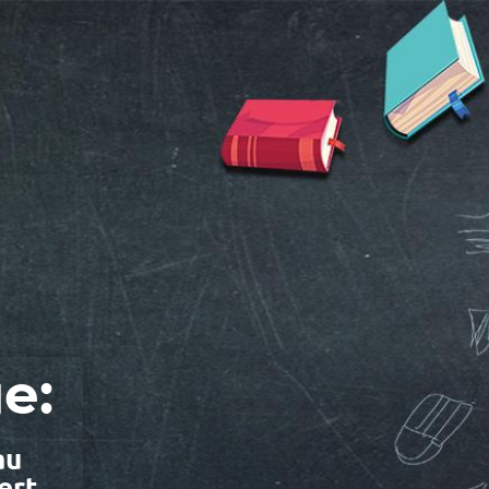
e:
au
ert