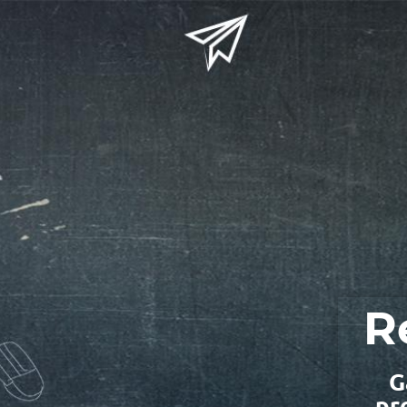
R
G
pr